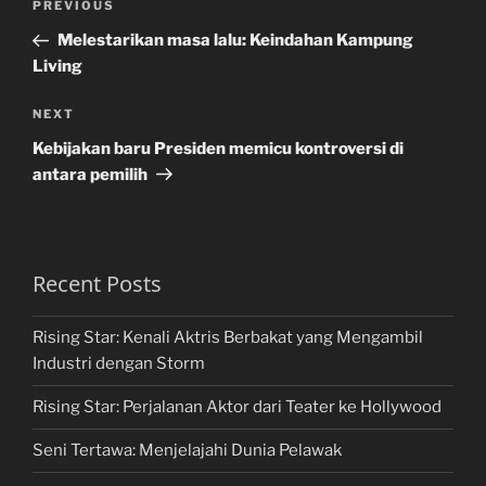
Previous
PREVIOUS
navigation
Post
Melestarikan masa lalu: Keindahan Kampung
Living
Next
NEXT
Post
Kebijakan baru Presiden memicu kontroversi di
antara pemilih
Recent Posts
Rising Star: Kenali Aktris Berbakat yang Mengambil
Industri dengan Storm
Rising Star: Perjalanan Aktor dari Teater ke Hollywood
Seni Tertawa: Menjelajahi Dunia Pelawak