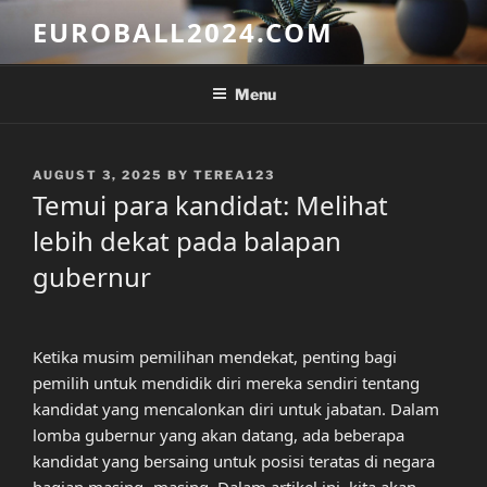
Skip
EUROBALL2024.COM
to
content
Menu
POSTED
AUGUST 3, 2025
BY
TEREA123
ON
Temui para kandidat: Melihat
lebih dekat pada balapan
gubernur
Ketika musim pemilihan mendekat, penting bagi
pemilih untuk mendidik diri mereka sendiri tentang
kandidat yang mencalonkan diri untuk jabatan. Dalam
lomba gubernur yang akan datang, ada beberapa
kandidat yang bersaing untuk posisi teratas di negara