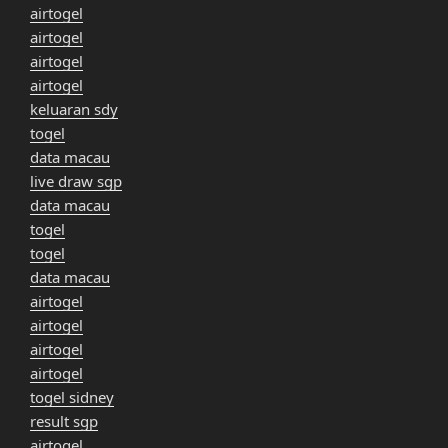
airtogel
airtogel
airtogel
airtogel
keluaran sdy
togel
data macau
live draw sgp
data macau
togel
togel
data macau
airtogel
airtogel
airtogel
airtogel
togel sidney
result sgp
airtogel