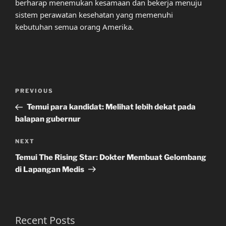
berharap menemukan kesamaan dan bekerja menuju
sistem perawatan kesehatan yang memenuhi
kebutuhan semua orang Amerika.
Post
Previous
PREVIOUS
navigation
Post
Temui para kandidat: Melihat lebih dekat pada
balapan gubernur
Next
NEXT
Post
Temui The Rising Star: Dokter Membuat Gelombang
di Lapangan Medis
Recent Posts