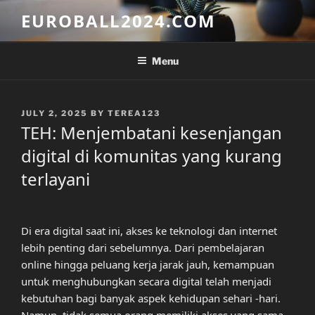
Skip
EUROBALL2024.COM
to
content
Menu
POSTED
JULY 2, 2025
BY
TEREA123
ON
TEH: Menjembatani kesenjangan
digital di komunitas yang kurang
terlayani
Di era digital saat ini, akses ke teknologi dan internet
lebih penting dari sebelumnya. Dari pembelajaran
online hingga peluang kerja jarak jauh, kemampuan
untuk menghubungkan secara digital telah menjadi
kebutuhan bagi banyak aspek kehidupan sehari -hari.