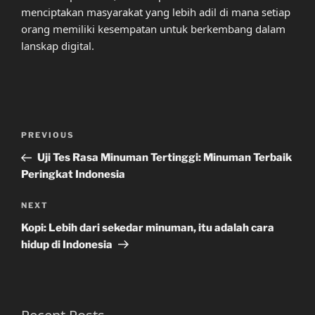
menciptakan masyarakat yang lebih adil di mana setiap
orang memiliki kesempatan untuk berkembang dalam
lanskap digital.
Post
Previous
PREVIOUS
navigation
Post
Uji Tes Rasa Minuman Tertinggi: Minuman Terbaik
Peringkat Indonesia
Next
NEXT
Post
Kopi: Lebih dari sekedar minuman, itu adalah cara
hidup di Indonesia