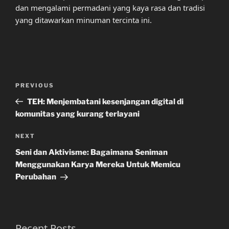
dan mengalami permadani yang kaya rasa dan tradisi
yang ditawarkan minuman tercinta ini.
Post
Previous
PREVIOUS
navigation
Post
TEH: Menjembatani kesenjangan digital di
komunitas yang kurang terlayani
Next
NEXT
Post
Seni dan Aktivisme: Bagaimana Seniman
Menggunakan Karya Mereka Untuk Memicu
Perubahan
Recent Posts