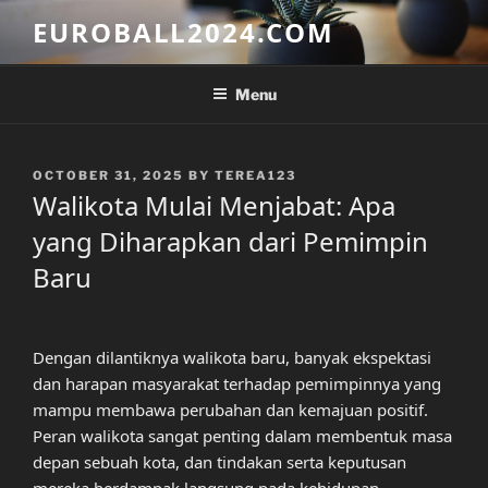
Skip
EUROBALL2024.COM
to
content
Menu
POSTED
OCTOBER 31, 2025
BY
TEREA123
ON
Walikota Mulai Menjabat: Apa
yang Diharapkan dari Pemimpin
Baru
Dengan dilantiknya walikota baru, banyak ekspektasi
dan harapan masyarakat terhadap pemimpinnya yang
mampu membawa perubahan dan kemajuan positif.
Peran walikota sangat penting dalam membentuk masa
depan sebuah kota, dan tindakan serta keputusan