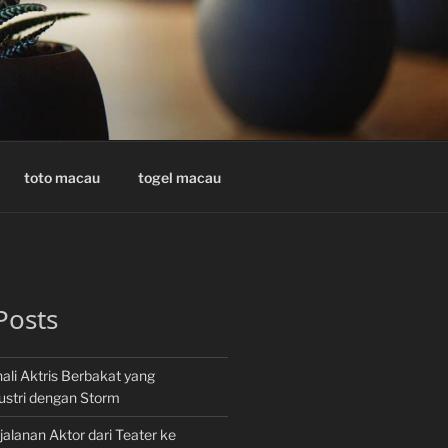
toto macau
togel macau
Posts
nali Aktris Berbakat yang
ustri dengan Storm
rjalanan Aktor dari Teater ke