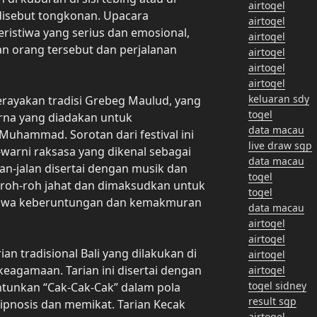
airtogel
disebut tongkonan. Upacara
airtogel
istiwa yang serius dan emosional,
airtogel
an orang tersebut dan perjalanan
airtogel
airtogel
airtogel
keluaran sdy
erayakan tradisi Grebeg Maulud, yang
togel
rna yang diadakan untuk
data macau
Muhammad. Sorotan dari festival ini
live draw sgp
warni raksasa yang dikenal sebagai
data macau
an-jalan disertai dengan musik dan
togel
roh-roh jahat dan dimaksudkan untuk
togel
awa keberuntungan dan kemakmuran
data macau
airtogel
airtogel
rian tradisional Bali yang dilakukan di
airtogel
 keagamaan. Tarian ini disertai dengan
airtogel
togel sidney
ntunkan “Cak-Cak-Cak” dalam pola
result sgp
ipnosis dan memikat. Tarian Kecak
airtogel