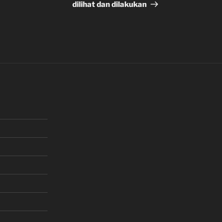
dilihat dan dilakukan