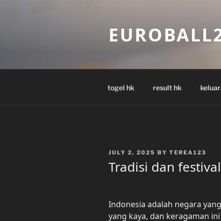
Skip
to
EUROBALL
content
togel hk
result hk
keluar
POSTED
JULY 2, 2025
BY
TEREA123
ON
Tradisi dan festiva
Indonesia adalah negara yan
yang kaya, dan keragaman ini 