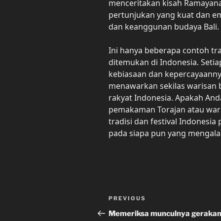
menceritakan kisah Ramayana
pertunjukan yang kuat dan e
dan keanggunan budaya Bali.
Ini hanya beberapa contoh tra
ditemukan di Indonesia. Setiap
kebiasaan dan kepercayaannya 
menawarkan sekilas warisan 
rakyat Indonesia. Apakah And
pemakaman Torajan atau warna 
tradisi dan festival Indonesi
pada siapa pun yang mengala
Post
Previous
PREVIOUS
navigation
Post
Memeriksa munculnya geraka