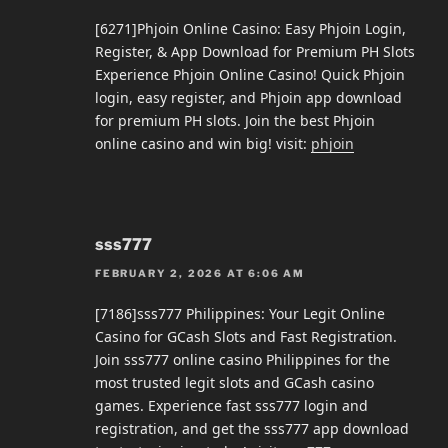
[6271]Phjoin Online Casino: Easy Phjoin Login,
Register, & App Download for Premium PH Slots
Experience Phjoin Online Casino! Quick Phjoin
login, easy register, and Phjoin app download
for premium PH slots. Join the best Phjoin
online casino and win big! visit:
phjoin
sss777
FEBRUARY 2, 2026 AT 6:06 AM
[7186]sss777 Philippines: Your Legit Online
Casino for GCash Slots and Fast Registration.
Join sss777 online casino Philippines for the
most trusted legit slots and GCash casino
games. Experience fast sss777 login and
registration, and get the sss777 app download