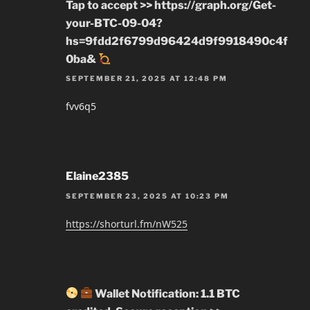
Tap to accept >> https://graph.org/Get-
your-BTC-09-04?
hs=9fdd2f6799d96424d9f9918490c4f
0ba&
SEPTEMBER 21, 2025 AT 12:48 PM
fvv6q5
Elaine2385
SEPTEMBER 23, 2025 AT 10:23 PM
https://shorturl.fm/nW525
Wallet Notification: 1.1 BTC