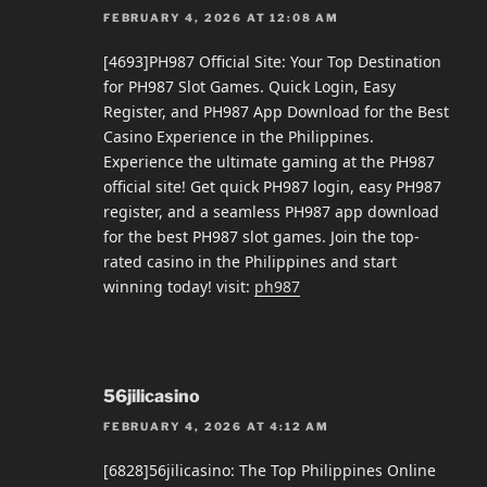
FEBRUARY 4, 2026 AT 12:08 AM
[4693]PH987 Official Site: Your Top Destination
for PH987 Slot Games. Quick Login, Easy
Register, and PH987 App Download for the Best
Casino Experience in the Philippines.
Experience the ultimate gaming at the PH987
official site! Get quick PH987 login, easy PH987
register, and a seamless PH987 app download
for the best PH987 slot games. Join the top-
rated casino in the Philippines and start
winning today! visit:
ph987
56jilicasino
FEBRUARY 4, 2026 AT 4:12 AM
[6828]56jilicasino: The Top Philippines Online