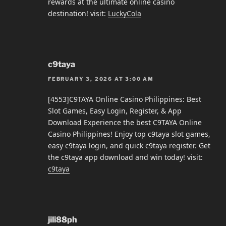
rewards at the ultimate online casino
destination! visit:
LuckyCola
c9taya
FEBRUARY 3, 2026 AT 3:00 AM
[4553]C9TAYA Online Casino Philippines: Best
Slot Games, Easy Login, Register, & App
Download Experience the best C9TAYA Online
Casino Philippines! Enjoy top c9taya slot games,
easy c9taya login, and quick c9taya register. Get
the c9taya app download and win today! visit:
c9taya
jili88ph