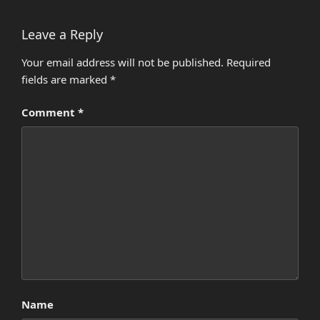
Leave a Reply
Your email address will not be published.
Required
fields are marked
*
Comment
*
Name