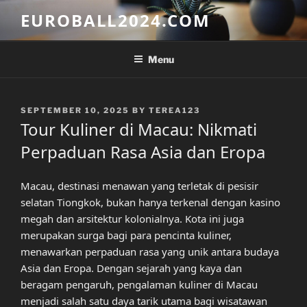
Skip
EUROBALL2024.COM
to
content
Menu
POSTED
SEPTEMBER 10, 2025
BY
TEREA123
ON
Tour Kuliner di Macau: Nikmati
Perpaduan Rasa Asia dan Eropa
Macau, destinasi menawan yang terletak di pesisir
selatan Tiongkok, bukan hanya terkenal dengan kasino
megah dan arsitektur kolonialnya. Kota ini juga
merupakan surga bagi para pencinta kuliner,
menawarkan perpaduan rasa yang unik antara budaya
Asia dan Eropa. Dengan sejarah yang kaya dan
beragam pengaruh, pengalaman kuliner di Macau
menjadi salah satu daya tarik utama bagi wisatawan