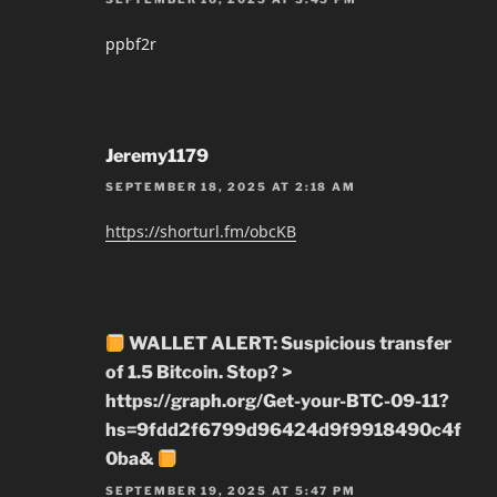
ppbf2r
Jeremy1179
SEPTEMBER 18, 2025 AT 2:18 AM
https://shorturl.fm/obcKB
WALLET ALERT: Suspicious transfer
of 1.5 Bitcoin. Stop? >
https://graph.org/Get-your-BTC-09-11?
hs=9fdd2f6799d96424d9f9918490c4f
0ba&
SEPTEMBER 19, 2025 AT 5:47 PM