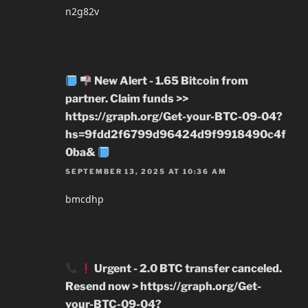
n2g82v
New Alert - 1.65 Bitcoin from
partner. Claim funds >>
https://graph.org/Get-your-BTC-09-04?
hs=9fdd2f6799d96424d9f9918490c4f
0ba&
SEPTEMBER 13, 2025 AT 10:36 AM
bmcdhp
Urgent - 2.0 BTC transfer canceled.
Resend now > https://graph.org/Get-
your-BTC-09-04?