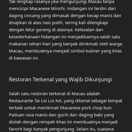
Tak lengkap rasanya jika mengunjungi Macau tanpa
mencicipi Macanese Minchi. Hidangan ini terdiri dari
daging cincang yang dimasak dengan kecap manis dan
disajikan di atas nasi putih, sering kali dilengkapi
dengan telur goreng di atasnya. Kelezatan dan
kesederhanaan hidangan ini menjadikannya salah satu
makanan sehari-hari yang banyak dinikmati oleh warga
Macau, membuatnya menjadi simbol kuliner yang khas
di kawasan ini.
Restoran Terkenal yang Wajib Dikunjungi
Salah satu restoran terkenal di Macau adalah
Restaurante Tai Lei Loi Kei, yang dikenal sebagai tempat
terbaik untuk menikmati Macanese pork chop bun.
Paduan rasa manis dan gurih dari daging babi yang
diolah dengan rempah khas ini membuatnya menjadi
favorit bagi banyak pengunjung. Selain itu, suasana