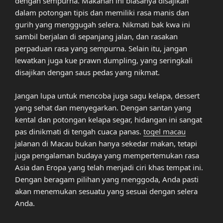
dengan sempurna. Makanan ini biasanya disajikan
dalam potongan tipis dan memiliki rasa manis dan
gurih yang menggugah selera. Nikmati bak kwa ini
sambil berjalan di sepanjang jalan, dan rasakan
perpaduan rasa yang sempurna. Selain itu, jangan
lewatkan juga kue prawn dumpling, yang seringkali
disajikan dengan saus pedas yang nikmat.
Jangan lupa untuk mencoba juga sagu kelapa, dessert
yang sehat dan menyegarkan. Dengan santan yang
kental dan potongan kelapa segar, hidangan ini sangat
pas dinikmati di tengah cuaca panas.
togel macau
jalanan di Macau bukan hanya sekedar makan, tetapi
juga pengalaman budaya yang mempertemukan rasa
Asia dan Eropa yang telah menjadi ciri khas tempat ini.
Dengan beragam pilihan yang menggoda, Anda pasti
akan menemukan sesuatu yang sesuai dengan selera
Anda.