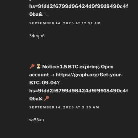
hs=9fdd2f6799d96424d9f9918490c4f
0ba&
SEPTEMBER 14, 2025 AT 12:51 AM
34mjp6
Notice: 1.5 BTC expiring. Open
account → https://graph.org/Get-your-
BTC-09-04?
hs=9fdd2f6799d96424d9f9918490c4f
0ba&
SEPTEMBER 14, 2025 AT 3:35 AM
wi56an