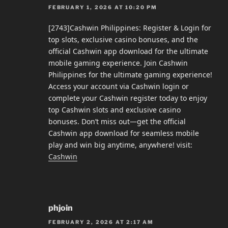
FEBRUARY 1, 2026 AT 10:20 PM
[2743]Cashwin Philippines: Register & Login for
top slots, exclusive casino bonuses, and the
official Cashwin app download for the ultimate
mobile gaming experience. Join Cashwin
Philippines for the ultimate gaming experience!
Access your account via Cashwin login or
complete your Cashwin register today to enjoy
top Cashwin slots and exclusive casino
bonuses. Don’t miss out—get the official
Cashwin app download for seamless mobile
play and win big anytime, anywhere! visit:
Cashwin
phjoin
FEBRUARY 2, 2026 AT 2:17 AM