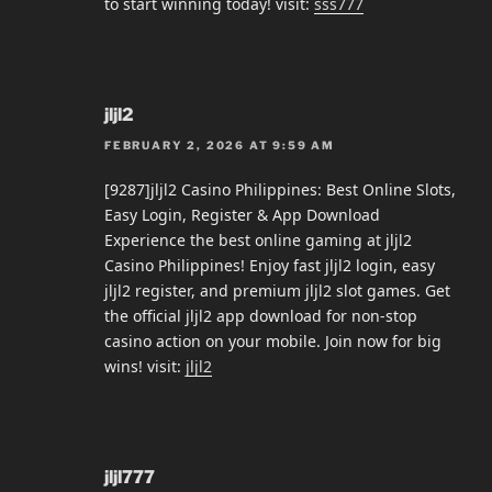
to start winning today! visit:
sss777
jljl2
FEBRUARY 2, 2026 AT 9:59 AM
[9287]jljl2 Casino Philippines: Best Online Slots,
Easy Login, Register & App Download
Experience the best online gaming at jljl2
Casino Philippines! Enjoy fast jljl2 login, easy
jljl2 register, and premium jljl2 slot games. Get
the official jljl2 app download for non-stop
casino action on your mobile. Join now for big
wins! visit:
jljl2
jljl777