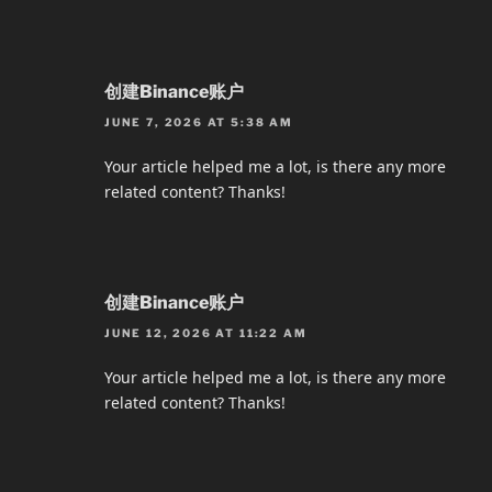
创建Binance账户
JUNE 7, 2026 AT 5:38 AM
Your article helped me a lot, is there any more
related content? Thanks!
创建Binance账户
JUNE 12, 2026 AT 11:22 AM
Your article helped me a lot, is there any more
related content? Thanks!