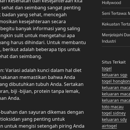
dari kesehatan dan kesejahteraan kita
Hollywood
g sehat dan seimbang sangat penting
Seni Tertawa: 
 badan yang sehat, mencegah
mosikan kesejahteraan secara
Kekuatan Tert
egitu banyak informasi yang saling
Menjelajahi Da
ungkin sulit untuk mengetahui apa
Industri
yang harus dihindari. Untuk membantu
, berikut adalah beberapa tips untuk
ehat dan seimbang.
Situs Terkait
togel
 Variasi adalah kunci dalam hal diet
keluaran sgp
 makanan memastikan bahwa Anda
togel hongko
ang dibutuhkan tubuh Anda. Sertakan
keluaran mac
n, biji -bijian, protein tanpa lemak,
keluaran mac
nan Anda.
keluaran mac
toto macau
h -buahan dan sayuran dikemas dengan
togel sidney
antioksidan yang penting untuk
keluaran sdy
an untuk mengisi setengah piring Anda
airtogel