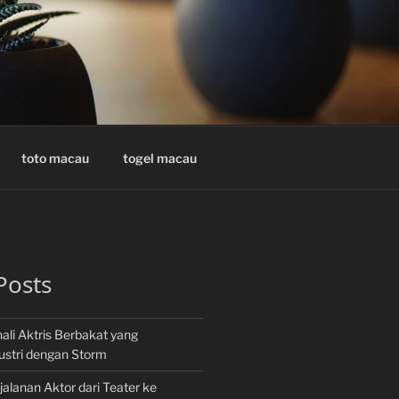
toto macau
togel macau
Posts
nali Aktris Berbakat yang
ustri dengan Storm
rjalanan Aktor dari Teater ke