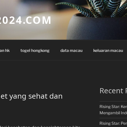
2024.COM
an hk
togel hongkong
data macau
keluaran macau
Recent 
diet yang sehat dan
Rising Star: Ke
Mengambil Ind
Rising Star: Pe