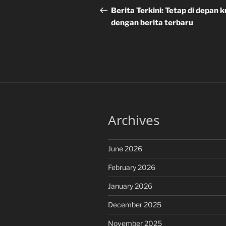
navigation
Post
Berita Terkini: Tetap di depan 
dengan berita terbaru
Archives
June 2026
February 2026
January 2026
December 2025
November 2025