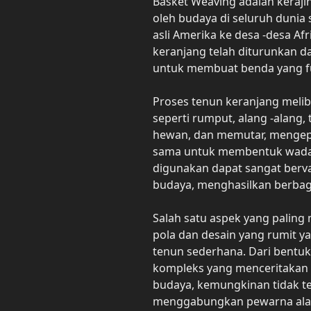
Basket Weaving adalah kerajin
oleh budaya di seluruh dunia 
asli Amerika ke desa -desa Af
keranjang telah diturunkan da
untuk membuat benda yang fu
Proses tenun keranjang meli
seperti rumput, alang -alang
hewan, dan memutar, mengep
sama untuk membentuk wadah
digunakan dapat sangat berva
budaya, menghasilkan berbaga
Salah satu aspek yang paling
pola dan desain yang rumit 
tenun sederhana. Dari bentuk
kompleks yang menceritakan 
budaya, kemungkinan tidak t
menggabungkan pewarna alami