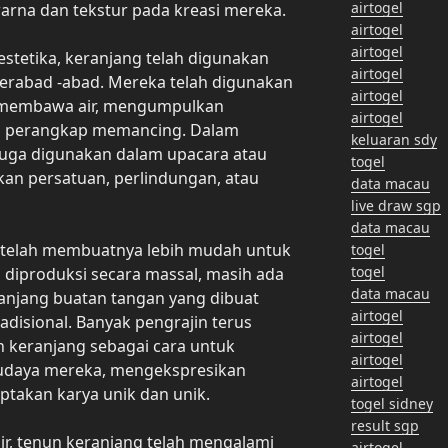
airtogel
rna dan tekstur pada kreasi mereka.
airtogel
airtogel
stetika, keranjang telah digunakan
airtogel
berabad -abad. Mereka telah digunakan
airtogel
membawa air, mengumpulkan
airtogel
i perangkap memancing. Dalam
keluaran sdy
juga digunakan dalam upacara atau
togel
kan persatuan, perlindungan, atau
data macau
live draw sgp
data macau
 telah membuatnya lebih mudah untuk
togel
togel
diproduksi secara massal, masih ada
data macau
ranjang buatan tangan yang dibuat
airtogel
disional. Banyak pengrajin terus
airtogel
keranjang sebagai cara untuk
airtogel
udaya mereka, mengekspresikan
airtogel
ptakan karya unik dan unik.
togel sidney
result sgp
r, tenun keranjang telah mengalami
airtogel