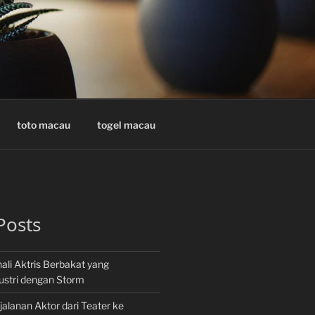
toto macau
togel macau
Posts
nali Aktris Berbakat yang
ustri dengan Storm
rjalanan Aktor dari Teater ke