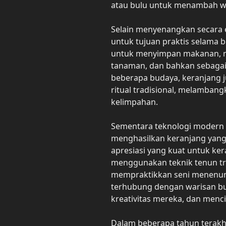
atau bulu untuk menambah wa
Selain menyenangkan secara e
untuk tujuan praktis selama 
untuk menyimpan makanan, 
tanaman, dan bahkan sebaga
beberapa budaya, keranjang 
ritual tradisional, melambang
kelimpahan.
Sementara teknologi modern
menghasilkan keranjang yang 
apresiasi yang kuat untuk ke
menggunakan teknik tenun tra
mempraktikkan seni menenun 
terhubung dengan warisan b
kreativitas mereka, dan menci
Dalam beberapa tahun terakhi