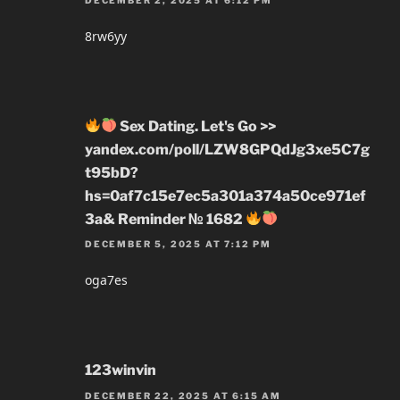
8rw6yy
Sex Dating. Let's Go >>
yandex.com/poll/LZW8GPQdJg3xe5C7g
t95bD?
hs=0af7c15e7ec5a301a374a50ce971ef
3a& Reminder № 1682
DECEMBER 5, 2025 AT 7:12 PM
oga7es
123winvin
DECEMBER 22, 2025 AT 6:15 AM