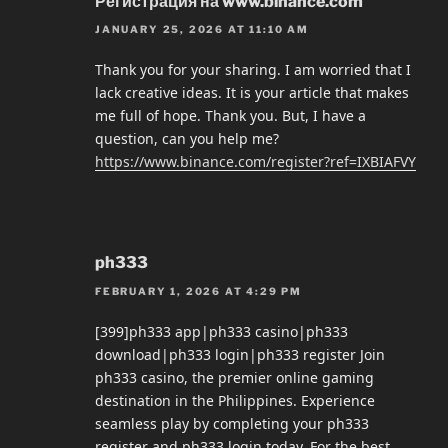
Регистрация на www.binance.com
JANUARY 25, 2026 AT 11:10 AM
Thank you for your sharing. I am worried that I
lack creative ideas. It is your article that makes
me full of hope. Thank you. But, I have a
question, can you help me?
https://www.binance.com/register?ref=IXBIAFVY
ph333
FEBRUARY 1, 2026 AT 4:29 PM
[399]ph333 app|ph333 casino|ph333
download|ph333 login|ph333 register Join
ph333 casino, the premier online gaming
destination in the Philippines. Experience
seamless play by completing your ph333
register and ph333 login today. For the best