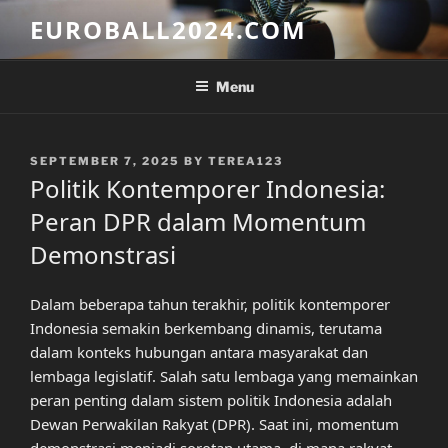
Skip
EUROBALL2024.COM
to
content
Menu
POSTED
SEPTEMBER 7, 2025
BY
TEREA123
ON
Politik Kontemporer Indonesia:
Peran DPR dalam Momentum
Demonstrasi
Dalam beberapa tahun terakhir, politik kontemporer
Indonesia semakin berkembang dinamis, terutama
dalam konteks hubungan antara masyarakat dan
lembaga legislatif. Salah satu lembaga yang memainkan
peran penting dalam sistem politik Indonesia adalah
Dewan Perwakilan Rakyat (DPR). Saat ini, momentum