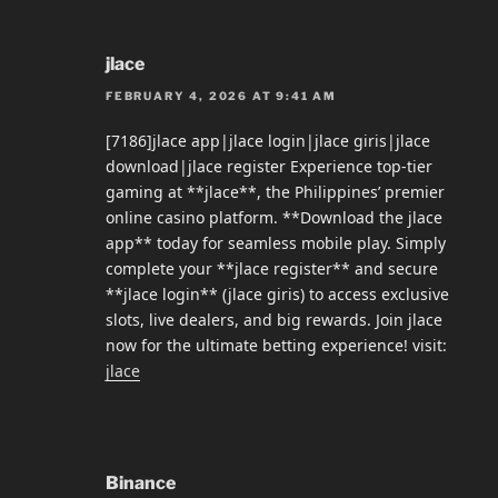
jlace
FEBRUARY 4, 2026 AT 9:41 AM
[7186]jlace app|jlace login|jlace giris|jlace
download|jlace register Experience top-tier
gaming at **jlace**, the Philippines’ premier
online casino platform. **Download the jlace
app** today for seamless mobile play. Simply
complete your **jlace register** and secure
**jlace login** (jlace giris) to access exclusive
slots, live dealers, and big rewards. Join jlace
now for the ultimate betting experience! visit:
jlace
Binance