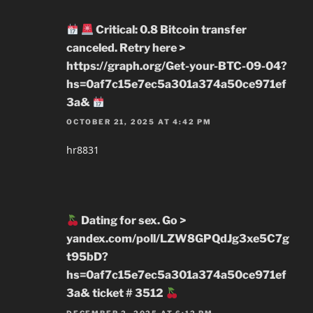
Critical: 0.8 Bitcoin transfer
canceled. Retry here >
https://graph.org/Get-your-BTC-09-04?
hs=0af7c15e7ec5a301a374a50ce971ef
3a&
OCTOBER 21, 2025 AT 4:42 PM
hr8831
Dating for sex. Go >
yandex.com/poll/LZW8GPQdJg3xe5C7g
t95bD?
hs=0af7c15e7ec5a301a374a50ce971ef
3a& ticket # 3512
DECEMBER 2, 2025 AT 6:12 PM