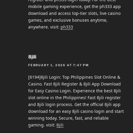
mobile gaming experience, get the ph333 app
download and access top-tier slots, live casino
games, and exclusive bonuses anytime,
anywhere. visit:
ph333
8jili
FEBRUARY 1, 2026 AT 7:47 PM
[6194]8jili Login: Top Philippines Slot Online &
Casino. Fast 8jili Register & 8jili App Download
for Easy Casino Login. Experience the best 8jili
slot online in the Philippines! Fast 8jili register
and 8jili login process. Get the official 8jili app
download for an easy 8jili casino login and start
winning today. Secure, fast, and reliable
gaming. visit:
8jili