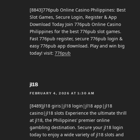
[8843]776pub Online Casino Philippines: Best
Slot Games, Secure Login, Register & App
Download Today Join 776pub Online Casino
Philippines for the best 776pub slot games.
Fast 776pub register, secure 776pub login &
easy 776pub app download. Play and win big
today! visit:
776pub
jl18
FEBRUARY 4, 2026 AT 1:30 AM
[8489]jl18 giris|jl18 login|jl18 app|jl18
casino|jl18 slots Experience the ultimate thrill
at jl18, the Philippines’ premier online
gambling destination. Secure your jl18 login
today to enjoy a wide variety of jl18 slots and