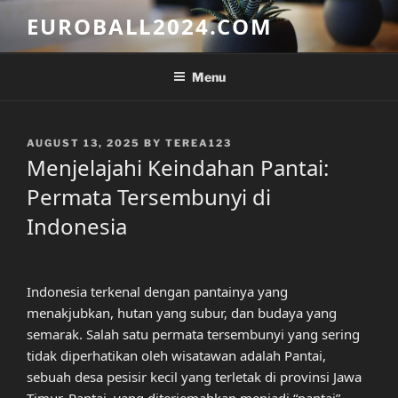
Skip
EUROBALL2024.COM
to
content
Menu
POSTED
AUGUST 13, 2025
BY
TEREA123
ON
Menjelajahi Keindahan Pantai:
Permata Tersembunyi di
Indonesia
Indonesia terkenal dengan pantainya yang
menakjubkan, hutan yang subur, dan budaya yang
semarak. Salah satu permata tersembunyi yang sering
tidak diperhatikan oleh wisatawan adalah Pantai,
sebuah desa pesisir kecil yang terletak di provinsi Jawa