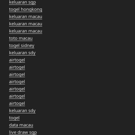
keluaran sgp
togel hongkong
keluaran macau
keluaran macau
keluaran macau
toto macau
togel sidney
keluaran sdy
airtogel
airtogel
airtogel
airtogel
airtogel
airtogel
airtogel
keluaran sdy
togel
data macau
live draw sgp