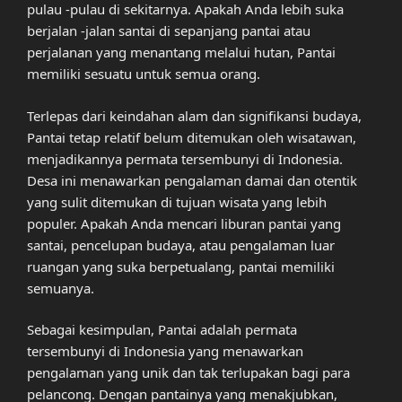
pulau -pulau di sekitarnya. Apakah Anda lebih suka
berjalan -jalan santai di sepanjang pantai atau
perjalanan yang menantang melalui hutan, Pantai
memiliki sesuatu untuk semua orang.
Terlepas dari keindahan alam dan signifikansi budaya,
Pantai tetap relatif belum ditemukan oleh wisatawan,
menjadikannya permata tersembunyi di Indonesia.
Desa ini menawarkan pengalaman damai dan otentik
yang sulit ditemukan di tujuan wisata yang lebih
populer. Apakah Anda mencari liburan pantai yang
santai, pencelupan budaya, atau pengalaman luar
ruangan yang suka berpetualang, pantai memiliki
semuanya.
Sebagai kesimpulan, Pantai adalah permata
tersembunyi di Indonesia yang menawarkan
pengalaman yang unik dan tak terlupakan bagi para
pelancong. Dengan pantainya yang menakjubkan,