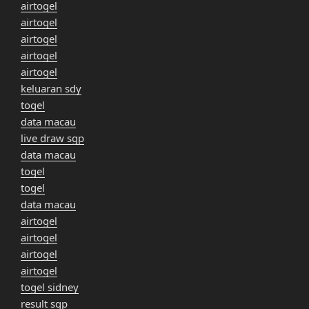
airtogel
airtogel
airtogel
airtogel
airtogel
keluaran sdy
togel
data macau
live draw sgp
data macau
togel
togel
data macau
airtogel
airtogel
airtogel
airtogel
togel sidney
result sgp