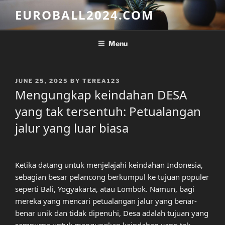
Skip
EUROBALL2024.COM
to
content
Menu
POSTED
JUNE 25, 2025
BY
TEREA123
ON
Mengungkap keindahan DESA
yang tak tersentuh: Petualangan
jalur yang luar biasa
Ketika datang untuk menjelajahi keindahan Indonesia,
sebagian besar pelancong berkumpul ke tujuan populer
seperti Bali, Yogyakarta, atau Lombok. Namun, bagi
mereka yang mencari petualangan jalur yang benar-
benar unik dan tidak dipenuhi, Desa adalah tujuan yang