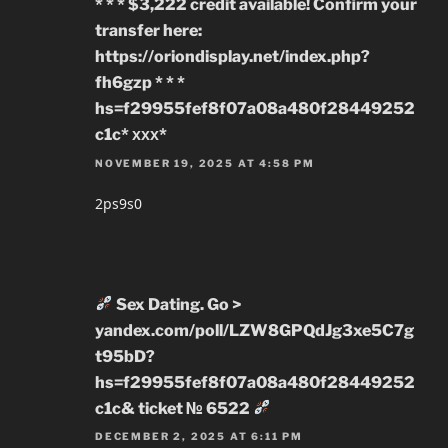
* * * $3,222 credit available! Confirm your
transfer here:
https://oriondisplay.net/index.php?
fh6gzp * * *
hs=f29955fef8f07a08a480f28449252
c1c* ххх*
NOVEMBER 19, 2025 AT 4:58 PM
2ps9s0
Sex Dating. Go >
yandex.com/poll/LZW8GPQdJg3xe5C7g
t95bD?
hs=f29955fef8f07a08a480f28449252
c1c& ticket № 6522
DECEMBER 2, 2025 AT 6:11 PM