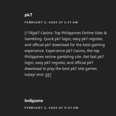
pk7
FEBRUARY 3, 2026 AT 1:47 AM
[179]pk7 Casino: Top Philippines Online Slots &
Gambling. Quick pk7 login, easy pk7 register,
and official pk7 download for the best gaming
experience. Experience pk7 Casino, the top
Philippines online gambling site. Get fast pk7
login, easy pk7 register, and official pk7
download to play the best pk7 slot games
today! visit:
pk7
lodigame
FEBRUARY 3, 2026 AT 5:57 AM