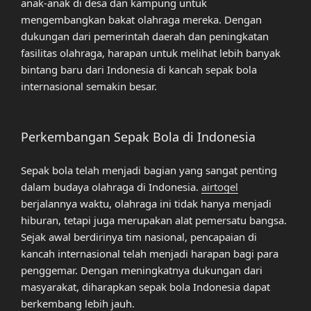
anak-anak di desa dan kampung untuk
mengembangkan bakat olahraga mereka. Dengan
dukungan dari pemerintah daerah dan peningkatan
fasilitas olahraga, harapan untuk melihat lebih banyak
bintang baru dari Indonesia di kancah sepak bola
internasional semakin besar.
Perkembangan Sepak Bola di Indonesia
Sepak bola telah menjadi bagian yang sangat penting
dalam budaya olahraga di Indonesia.
airtogel
berjalannya waktu, olahraga ini tidak hanya menjadi
hiburan, tetapi juga merupakan alat pemersatu bangsa.
Sejak awal berdirinya tim nasional, pencapaian di
kancah internasional telah menjadi harapan bagi para
penggemar. Dengan meningkatnya dukungan dari
masyarakat, diharapkan sepak bola Indonesia dapat
berkembang lebih jauh.