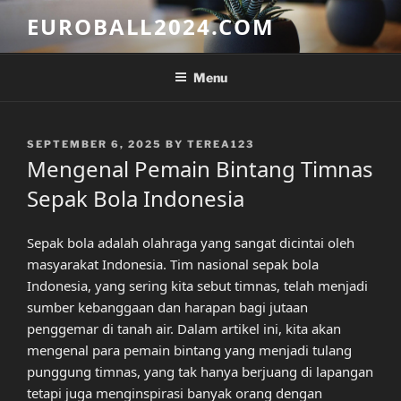
Skip
EUROBALL2024.COM
to
content
Menu
POSTED
SEPTEMBER 6, 2025
BY
TEREA123
ON
Mengenal Pemain Bintang Timnas
Sepak Bola Indonesia
Sepak bola adalah olahraga yang sangat dicintai oleh
masyarakat Indonesia. Tim nasional sepak bola
Indonesia, yang sering kita sebut timnas, telah menjadi
sumber kebanggaan dan harapan bagi jutaan
penggemar di tanah air. Dalam artikel ini, kita akan
mengenal para pemain bintang yang menjadi tulang
punggung timnas, yang tak hanya berjuang di lapangan
tetapi juga menginspirasi banyak orang dengan