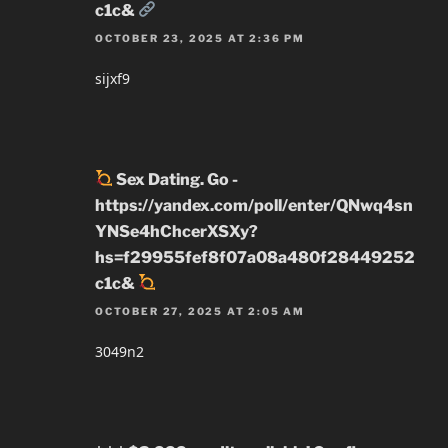
c1c&
OCTOBER 23, 2025 AT 2:36 PM
sijxf9
Sex Dating. Go -
https://yandex.com/poll/enter/QNwq4sn
YNSe4hChcerXSXy?
hs=f29955fef8f07a08a480f28449252
c1c&
OCTOBER 27, 2025 AT 2:05 AM
3049n2