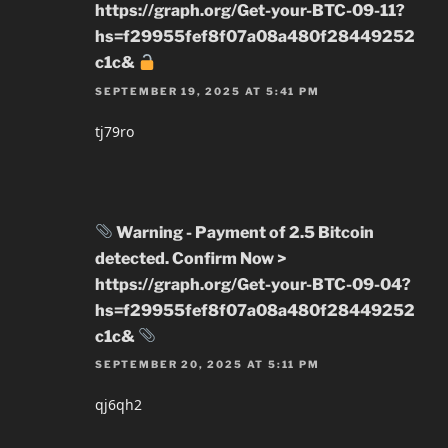
https://graph.org/Get-your-BTC-09-11?
hs=f29955fef8f07a08a480f28449252
c1c&
SEPTEMBER 19, 2025 AT 5:41 PM
tj79ro
Warning - Payment of 2.5 Bitcoin
detected. Confirm Now >
https://graph.org/Get-your-BTC-09-04?
hs=f29955fef8f07a08a480f28449252
c1c&
SEPTEMBER 20, 2025 AT 5:11 PM
qj6qh2