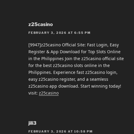
z25casino
FEBRUARY 3, 2026 AT 6:55 PM
[9947]z25casino Official Site: Fast Login, Easy
Register & App Download for Top Slots Online
in the Philippines Join the z25casino official site
for the best z25casino slots online in the
Philippines. Experience fast z25casino login,
easy z25casino register, and a seamless
z25casino app download. Start winning today!
visit:
z25casino
jili3
FEBRUARY 3, 2026 AT 10:58 PM