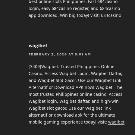
best online slots Philippines. Fast 684casino
login, easy 684casino register, and 684casino
app download. Win big today! visit:
684casino
wagibet
FEBRUARY 2, 2026 AT 5:01 AM
[3409]Wagibet: Trusted Philippines Online
Casino. Access Wagibet Login, Wagibet Daftar,
and Wagibet Slot Gacor. Use our Wagibet Link
Alternatif or Download APK now! Wagibet: The
most trusted Philippines online casino. Access
Wagibet login, Wagibet daftar, and high-win
Wagibet slot gacor. Use our Wagibet link
alternatif or download apk for the ultimate
mobile gaming experience today! visit:
wagibet