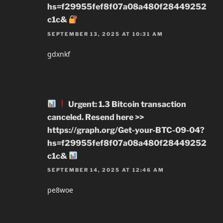
hs=f29955fef8f07a08a480f28449252
c1c&
SEPTEMBER 13, 2025 AT 10:31 AM
gdxnkf
Urgent: 1.3 Bitcoin transaction
canceled. Resend here >>
https://graph.org/Get-your-BTC-09-04?
hs=f29955fef8f07a08a480f28449252
c1c&
SEPTEMBER 14, 2025 AT 12:46 AM
pe8woe