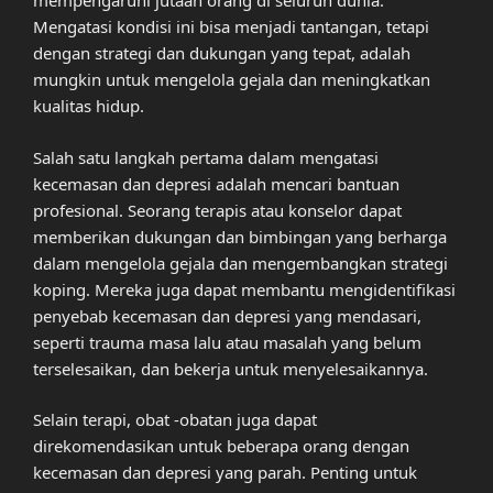
mempengaruhi jutaan orang di seluruh dunia.
Mengatasi kondisi ini bisa menjadi tantangan, tetapi
dengan strategi dan dukungan yang tepat, adalah
mungkin untuk mengelola gejala dan meningkatkan
kualitas hidup.
Salah satu langkah pertama dalam mengatasi
kecemasan dan depresi adalah mencari bantuan
profesional. Seorang terapis atau konselor dapat
memberikan dukungan dan bimbingan yang berharga
dalam mengelola gejala dan mengembangkan strategi
koping. Mereka juga dapat membantu mengidentifikasi
penyebab kecemasan dan depresi yang mendasari,
seperti trauma masa lalu atau masalah yang belum
terselesaikan, dan bekerja untuk menyelesaikannya.
Selain terapi, obat -obatan juga dapat
direkomendasikan untuk beberapa orang dengan
kecemasan dan depresi yang parah. Penting untuk