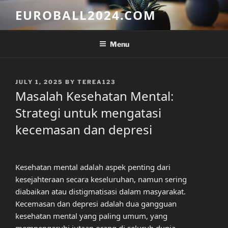
Skip
EUROBALL2024.COM
to
content
Menu
POSTED
JULY 1, 2025
BY
TEREA123
ON
Masalah Kesehatan Mental:
Strategi untuk mengatasi
kecemasan dan depresi
Kesehatan mental adalah aspek penting dari
kesejahteraan secara keseluruhan, namun sering
diabaikan atau distigmatisasi dalam masyarakat.
Kecemasan dan depresi adalah dua gangguan
kesehatan mental yang paling umum, yang