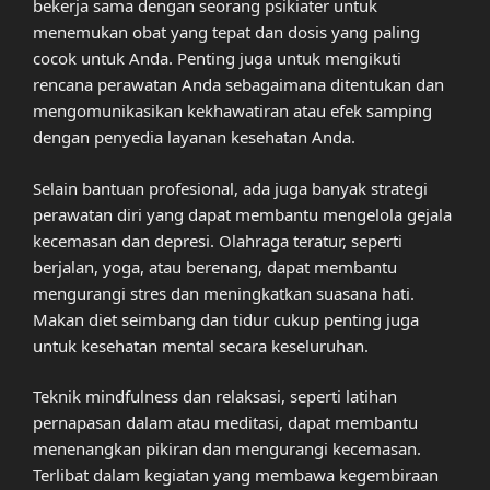
bekerja sama dengan seorang psikiater untuk
menemukan obat yang tepat dan dosis yang paling
cocok untuk Anda. Penting juga untuk mengikuti
rencana perawatan Anda sebagaimana ditentukan dan
mengomunikasikan kekhawatiran atau efek samping
dengan penyedia layanan kesehatan Anda.
Selain bantuan profesional, ada juga banyak strategi
perawatan diri yang dapat membantu mengelola gejala
kecemasan dan depresi. Olahraga teratur, seperti
berjalan, yoga, atau berenang, dapat membantu
mengurangi stres dan meningkatkan suasana hati.
Makan diet seimbang dan tidur cukup penting juga
untuk kesehatan mental secara keseluruhan.
Teknik mindfulness dan relaksasi, seperti latihan
pernapasan dalam atau meditasi, dapat membantu
menenangkan pikiran dan mengurangi kecemasan.
Terlibat dalam kegiatan yang membawa kegembiraan