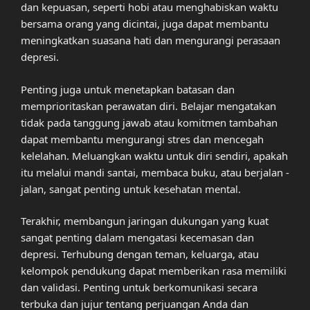
dan kepuasan, seperti hobi atau menghabiskan waktu
bersama orang yang dicintai, juga dapat membantu
meningkatkan suasana hati dan mengurangi perasaan
depresi.
Penting juga untuk menetapkan batasan dan
memprioritaskan perawatan diri. Belajar mengatakan
tidak pada tanggung jawab atau komitmen tambahan
dapat membantu mengurangi stres dan mencegah
kelelahan. Meluangkan waktu untuk diri sendiri, apakah
itu melalui mandi santai, membaca buku, atau berjalan -
jalan, sangat penting untuk kesehatan mental.
Terakhir, membangun jaringan dukungan yang kuat
sangat penting dalam mengatasi kecemasan dan
depresi. Terhubung dengan teman, keluarga, atau
kelompok pendukung dapat memberikan rasa memiliki
dan validasi. Penting untuk berkomunikasi secara
terbuka dan jujur ​​tentang perjuangan Anda dan