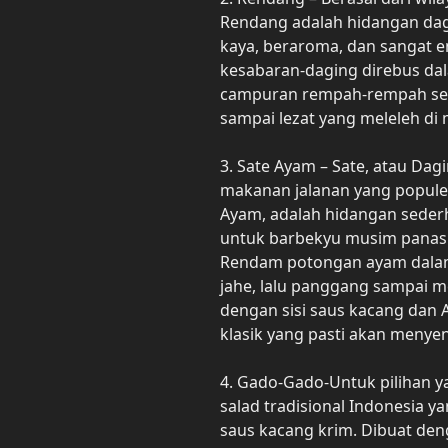
Rendang adalah hidangan dag
kaya, beraroma, dan sangat e
kesabaran-daging direbus da
campuran rempah-rempah seper
sampai lezat yang meleleh di 
3. Sate Ayam – Sate, atau Da
makanan jalanan yang populer
Ayam, adalah hidangan sede
untuk barbekyu musim panas
Rendam potongan ayam dalam
jahe, lalu panggang sampai m
dengan sisi saus kacang dan 
klasik yang pasti akan menye
4. Gado-Gado-Untuk pilihan y
salad tradisional Indonesia 
saus kacang krim. Dibuat de