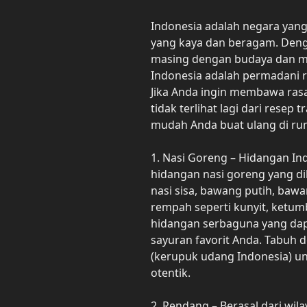
Indonesia adalah negara yang 
yang kaya dan beragam. Denga
masing dengan budaya dan m
Indonesia adalah permadani 
Jika Anda ingin membawa rasa
tidak terlihat lagi dari resep
mudah Anda buat ulang di ru
1. Nasi Goreng – Hidangan Ind
hidangan nasi goreng yang d
nasi sisa, bawang putih, ba
rempah seperti kunyit, ketumb
hidangan serbaguna yang dap
sayuran favorit Anda. Tabuh d
(kerupuk udang Indonesia) u
otentik.
2. Rendang – Berasal dari wi