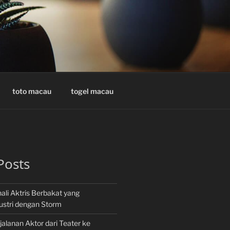
toto macau
togel macau
Posts
nali Aktris Berbakat yang
ustri dengan Storm
rjalanan Aktor dari Teater ke