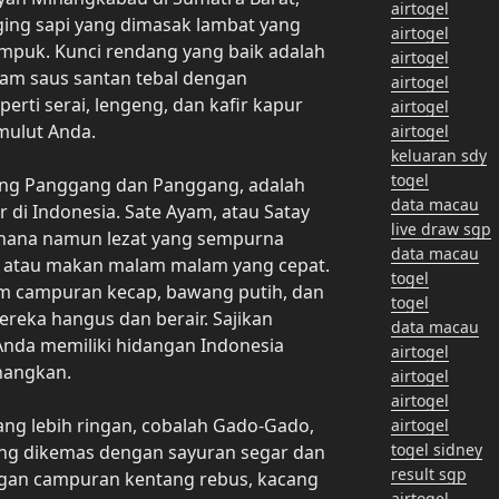
airtogel
ing sapi yang dimasak lambat yang
airtogel
mpuk. Kunci rendang yang baik adalah
airtogel
lam saus santan tebal dengan
airtogel
ti serai, lengeng, dan kafir kapur
airtogel
mulut Anda.
airtogel
keluaran sdy
togel
ging Panggang dan Panggang, adalah
data macau
 di Indonesia. Sate Ayam, atau Satay
live draw sgp
rhana namun lezat yang sempurna
data macau
 atau makan malam malam yang cepat.
togel
 campuran kecap, bawang putih, dan
togel
ereka hangus dan berair. Sajikan
data macau
Anda memiliki hidangan Indonesia
airtogel
nangkan.
airtogel
airtogel
ang lebih ringan, cobalah Gado-Gado,
airtogel
togel sidney
yang dikemas dengan sayuran segar dan
result sgp
ngan campuran kentang rebus, kacang
airtogel