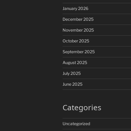
January 2026
December 2025
November 2025
October 2025
September 2025
August 2025
July 2025
June 2025
Categories
Uncategorized