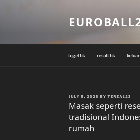
Skip
to
EUROBALL
content
togel hk
result hk
keluar
POSTED
JULY 5, 2025
BY
TEREA123
ON
Masak seperti rese
tradisional Indone
rumah