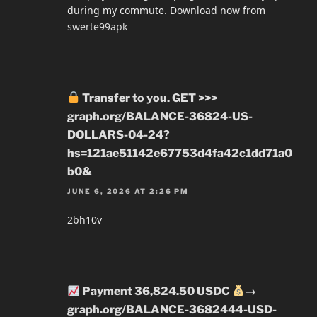
during my commute. Download now from
swerte99apk
Transfer to you. GET >>>
graph.org/BALANCE-36824-US-
DOLLARS-04-24?
hs=121ae51142e67753d4fa42c1dd71a0
b0&
JUNE 6, 2026 AT 2:26 PM
2bh10v
Payment 36,824.50 USDC
→
graph.org/BALANCE-3682444-USD-