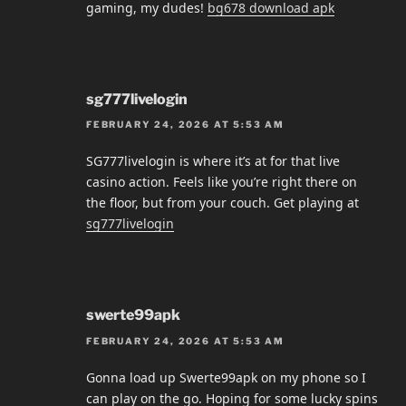
gaming, my dudes!
bg678 download apk
sg777livelogin
FEBRUARY 24, 2026 AT 5:53 AM
SG777livelogin is where it’s at for that live
casino action. Feels like you’re right there on
the floor, but from your couch. Get playing at
sg777livelogin
swerte99apk
FEBRUARY 24, 2026 AT 5:53 AM
Gonna load up Swerte99apk on my phone so I
can play on the go. Hoping for some lucky spins