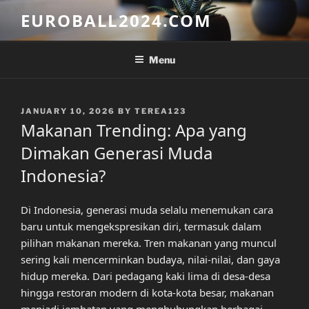
Skip
EUROBALL2024.COM
to
content
Menu
POSTED
JANUARY 10, 2026
BY
TEREA123
ON
Makanan Trending: Apa yang
Dimakan Generasi Muda
Indonesia?
Di Indonesia, generasi muda selalu menemukan cara
baru untuk mengekspresikan diri, termasuk dalam
pilihan makanan mereka. Tren makanan yang muncul
sering kali mencerminkan budaya, nilai-nilai, dan gaya
hidup mereka. Dari pedagang kaki lima di desa-desa
hingga restoran modern di kota-kota besar, makanan