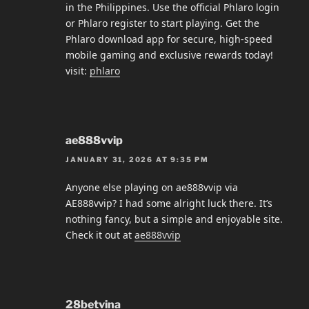
in the Philippines. Use the official Phlaro login
or Phlaro register to start playing. Get the
Phlaro download app for secure, high-speed
mobile gaming and exclusive rewards today!
visit:
phlaro
ae888vvip
JANUARY 31, 2026 AT 9:35 PM
Anyone else playing on ae888vvip via
AE888vvip? I had some alright luck there. It’s
nothing fancy, but a simple and enjoyable site.
Check it out at
ae888vvip
28betvina