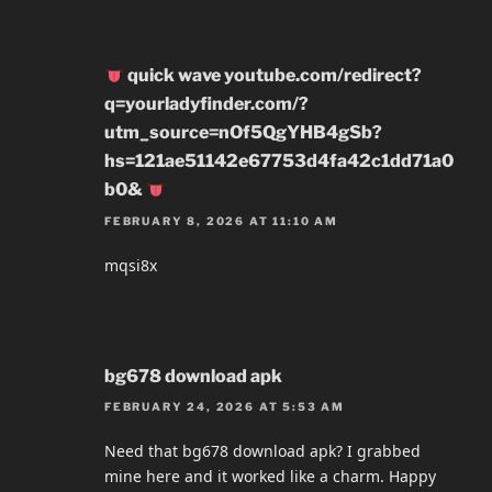
quick wave youtube.com/redirect?
q=yourladyfinder.com/?
utm_source=nOf5QgYHB4gSb?
hs=121ae51142e67753d4fa42c1dd71a0
b0&
FEBRUARY 8, 2026 AT 11:10 AM
mqsi8x
bg678 download apk
FEBRUARY 24, 2026 AT 5:53 AM
Need that bg678 download apk? I grabbed
mine here and it worked like a charm. Happy