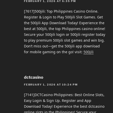
FEBRUARY 1, 2026 AT 6:35 PM
[7617]500jili: Top Philippines Casino Online.
Register & Login to Play 500jili Slot Games. Get
the 500jili App Download Today! Experience the
best at 500jili, the top Philippines casino online!
Secure your 500jili login or 500jili register today
to play premium 500jili slot games and win big.
Don’t miss out—get the 500jili app download
for mobile gaming on the go! visit:
500jili
dctcasino
FEBRUARY 1, 2026 AT 10:24 PM
[7141]DCTCasino Philippines: Best Online Slots,
Easy Login & Sign Up. Register and App
Download Today! Experience the best dctcasino
online slots in the Philippines! Secure your