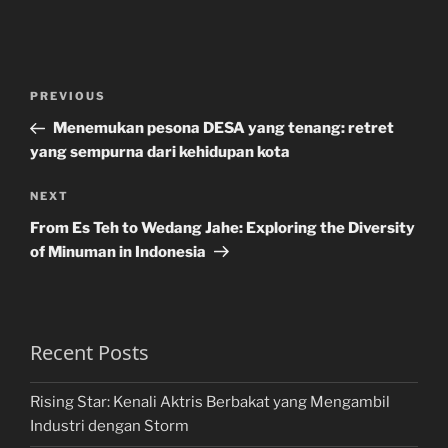
Post
Previous
PREVIOUS
navigation
Post
Menemukan pesona DESA yang tenang: retret
yang sempurna dari kehidupan kota
Next
NEXT
Post
From Es Teh to Wedang Jahe: Exploring the Diversity
of Minuman in Indonesia
Recent Posts
Rising Star: Kenali Aktris Berbakat yang Mengambil
Industri dengan Storm