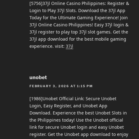
[5756]37jl Online Casino Philippines: Register &
Login to Play 37jl Slots. Download the 37jl App
Today for the Ultimate Gaming Experience! Join
37jl Online Casino Philippines! Easy 37jl login &
37jl register to play top 37jl slot games. Get the
37jl app download for the best mobile gaming
experience. visit:
37jl
unobet
FEBRUARY 3, 2026 AT 1:15 PM
[1986]Unobet Official Link: Secure Unobet
Login, Easy Register, and Unobet App
Download. Experience the best Unobet Slots in
the Philippines today! Use the Unobet official
link for secure Unobet login and easy Unobet
register. Get the Unobet app download to enjoy