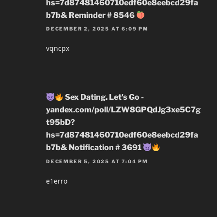
hs=7d87481460710edf60e8eebcd29fa
b7b& Reminder # 8546
DECEMBER 2, 2025 AT 6:09 PM
vqncpx
Sex Dating. Let's Go -
yandex.com/poll/LZW8GPQdJg3xe5C7g
t95bD?
hs=7d87481460710edf60e8eebcd29fa
b7b& Notification # 3691
DECEMBER 5, 2025 AT 7:04 PM
e1erro