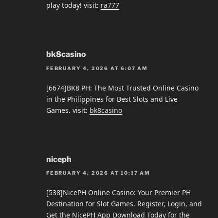
play today! visit:
ra777
bk8casino
FEBRUARY 4, 2026 AT 6:07 AM
[6674]BK8 PH: The Most Trusted Online Casino
in the Philippines for Best Slots and Live
Games. visit:
bk8casino
niceph
FEBRUARY 4, 2026 AT 10:17 AM
[538]NicePH Online Casino: Your Premier PH
Destination for Slot Games. Register, Login, and
Get the NicePH App Download Today for the