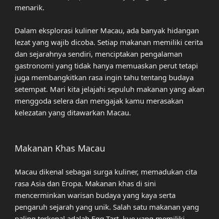
menarik.
Dalam eksplorasi kuliner Macau, ada banyak hidangan
lezat yang wajib dicoba. Setiap makanan memiliki cerita
dan sejarahnya sendiri, menciptakan pengalaman
gastronomi yang tidak hanya memuaskan perut tetapi
juga membangkitkan rasa ingin tahu tentang budaya
setempat. Mari kita jelajahi sepuluh makanan yang akan
menggoda selera dan mengajak kamu merasakan
kelezatan yang ditawarkan Macau.
Makanan Khas Macau
Macau dikenal sebagai surga kuliner, memadukan cita
rasa Asia dan Eropa. Makanan khas di sini
mencerminkan warisan budaya yang kaya serta
pengaruh sejarah yang unik. Salah satu makanan yang
paling terkenal adalah Egg Tart, kue yang memiliki