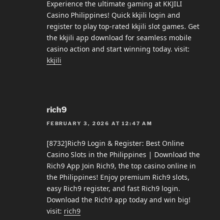
Experience the ultimate gaming at KKJILI
Casino Philippines! Quick kkjili login and
register to play top-rated kkjili slot games. Get
the kkjili app download for seamless mobile
casino action and start winning today. visit:
kkjili
rich9
FEBRUARY 3, 2026 AT 12:47 AM
[8732]Rich9 Login & Register: Best Online
Casino Slots in the Philippines | Download the
Rich9 App Join Rich9, the top casino online in
the Philippines! Enjoy premium Rich9 slots,
easy Rich9 register, and fast Rich9 login.
Download the Rich9 app today and win big!
visit:
rich9