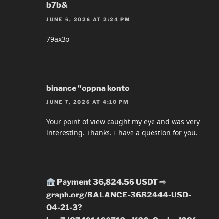
b7b&
JUNE 6, 2026 AT 2:24 PM
79ax3o
binance "oppna konto
JUNE 7, 2026 AT 4:10 PM
Your point of view caught my eye and was very
interesting. Thanks. I have a question for you.
Payment 36,824.56 USDT ⇨
graph.org/BALANCE-3682444-USD-
04-21-3?