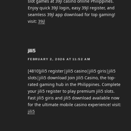
slot games at 39jl casino online Philippines.
Enjoy quick 39jl login, easy 39jl register, and
seamless 39jl app download for top gaming!
visit:
39jl
jili5
FEBRUARY 2, 2026 AT 11:52 AM
[4810]jili5 register|jili5 casino|jili5 giris|jili5
slots|jili5 download Join Jili5 Casino, the top-
rated gaming hub in the Philippines. Complete
your jili5 register to play premium jili5 slots.
Fast jili5 giris and jili5 download available now
for the ultimate mobile casino experience! visit:
jili5