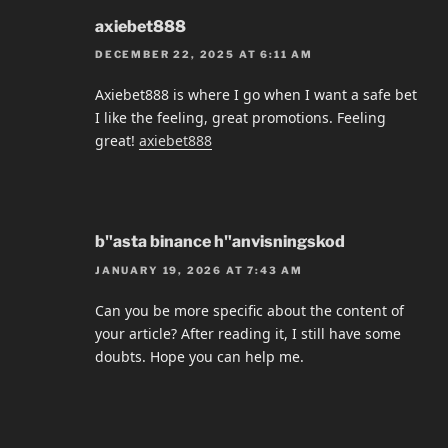
axiebet888
DECEMBER 22, 2025 AT 6:11 AM
Axiebet888 is where I go when I want a safe bet
I like the feeling, great promotions. Feeling
great!
axiebet888
b"asta binance h"anvisningskod
JANUARY 19, 2026 AT 7:43 AM
Can you be more specific about the content of
your article? After reading it, I still have some
doubts. Hope you can help me.