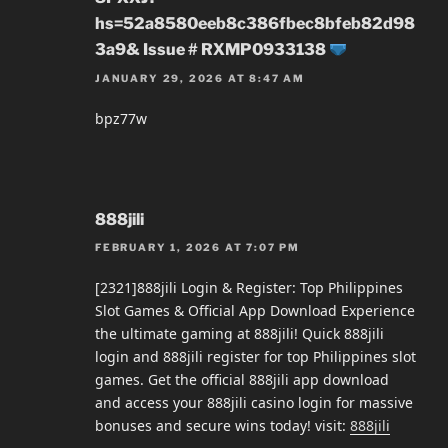
hs=52a8580eeb8c386fbec8bfeb82d98
3a9& Issue # RXMP0933138
JANUARY 29, 2026 AT 8:47 AM
bpz77w
888jili
FEBRUARY 1, 2026 AT 7:07 PM
[2321]888jili Login & Register: Top Philippines
Slot Games & Official App Download Experience
the ultimate gaming at 888jili! Quick 888jili
login and 888jili register for top Philippines slot
games. Get the official 888jili app download
and access your 888jili casino login for massive
bonuses and secure wins today! visit:
888jili