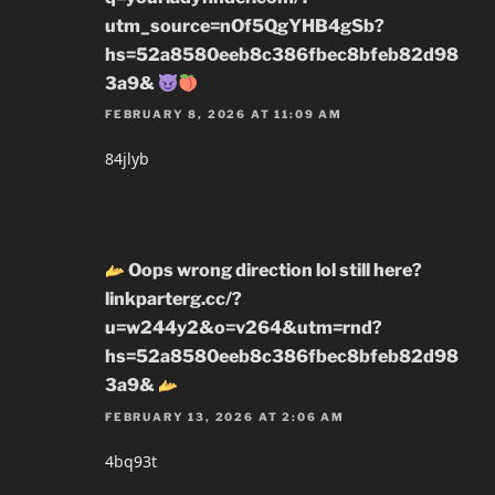
utm_source=nOf5QgYHB4gSb?
hs=52a8580eeb8c386fbec8bfeb82d98
3a9&
FEBRUARY 8, 2026 AT 11:09 AM
84jlyb
Oops wrong direction lol still here?
linkparterg.cc/?
u=w244y2&o=v264&utm=rnd?
hs=52a8580eeb8c386fbec8bfeb82d98
3a9&
FEBRUARY 13, 2026 AT 2:06 AM
4bq93t