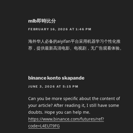
mlb即時比分
FEBRUARY 16, 2026 AT 1:46 PM
海外华人必备的aiyifan平台采用机器学习个性化推
荐，提供最新高清电影、电视剧，无广告观看体验。
binance konto skapande
JUNE 3, 2026 AT 5:15 PM
Can you be more specific about the content of
your article? After reading it, I still have some
doubts. Hope you can help me.
https://www.binance.com/futures/ref?
code=L4EUT9FG