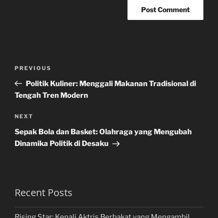
Post
Previous
PREVIOUS
navigation
Post
Politik Kuliner: Menggali Makanan Tradisional di
Tengah Tren Modern
Next
NEXT
Post
Sepak Bola dan Basket: Olahraga yang Mengubah
Dinamika Politik di Desaku
Recent Posts
Rising Star: Kenali Aktris Berbakat yang Mengambil