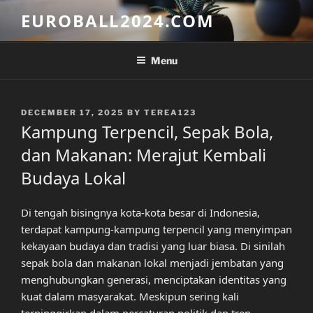
Skip
EUROBALL2024.COM
to
content
Menu
POSTED
DECEMBER 17, 2025
BY
TEREA123
ON
Kampung Terpencil, Sepak Bola,
dan Makanan: Merajut Kembali
Budaya Lokal
Di tengah bisingnya kota-kota besar di Indonesia,
terdapat kampung-kampung terpencil yang menyimpan
kekayaan budaya dan tradisi yang luar biasa. Di sinilah
sepak bola dan makanan lokal menjadi jembatan yang
menghubungkan generasi, menciptakan identitas yang
kuat dalam masyarakat. Meskipun sering kali