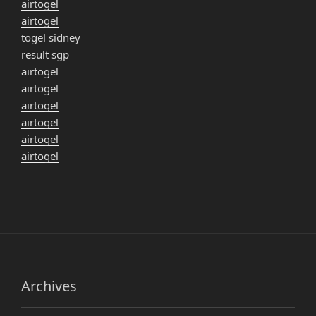
airtogel
airtogel
togel sidney
result sgp
airtogel
airtogel
airtogel
airtogel
airtogel
airtogel
Archives