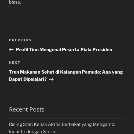
biasa.
Post
Previous
PREVIOUS
navigation
Post
Profil Tim: Mengenal Peserta Piala Presiden
Next
NEXT
Post
Tren Makanan Sehat di Kalangan Pemuda: Apa yang
Dapat Dipelajari?
Recent Posts
Rising Star: Kenali Aktris Berbakat yang Mengambil
Industri dengan Storm