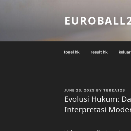
Skip
to
EUROBALL
content
togel hk
result hk
keluar
POSTED
JUNE 23, 2025
BY
TEREA123
ON
Evolusi Hukum: Da
Interpretasi Mode