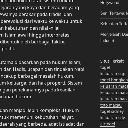
menjadi hukum atau sistem hukum
Hollywood
 sejarah yang kaya dan beragam yang
Seni Tertawa: 
walnya berakar pada tradisi dan
berevolusi dari waktu ke waktu untuk
Kekuatan Tert
 kebutuhan dan nilai -nilai
Menjelajahi Da
m Islam awal hingga interpretasi
Industri
dibentuk oleh berbagai faktor,
politik.
Situs Terkait
utama didasarkan pada hukum Islam,
togel
an dan Hadis, ucapan dan tindakan Nabi
keluaran sgp
cakup berbagai masalah hukum,
togel hongko
m keluarga, dan hak properti. Sistem
keluaran mac
engan penekanannya pada keadilan,
keluaran mac
hadapan hukum.
keluaran mac
toto macau
 dan menjadi lebih kompleks, Hukum
togel sidney
ntuk memenuhi kebutuhan rakyat.
keluaran sdy
aerah yang berbeda, adat istiadat dan
airtogel