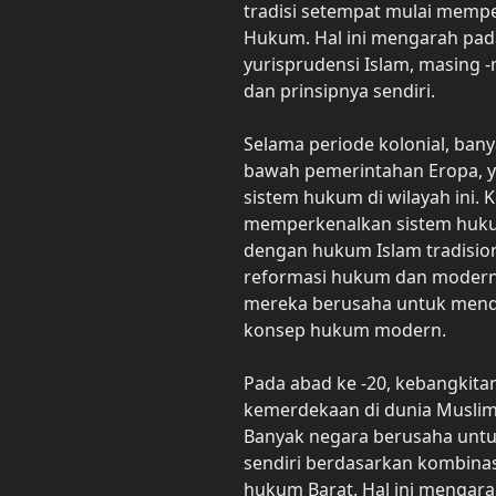
tradisi setempat mulai memp
Hukum. Hal ini mengarah pa
yurisprudensi Islam, masing 
dan prinsipnya sendiri.
Selama periode kolonial, ban
bawah pemerintahan Eropa, y
sistem hukum di wilayah ini. 
memperkenalkan sistem hukum
dengan hukum Islam tradision
reformasi hukum dan moderni
mereka berusaha untuk menda
konsep hukum modern.
Pada abad ke -20, kebangkita
kemerdekaan di dunia Musli
Banyak negara berusaha un
sendiri berdasarkan kombinas
hukum Barat. Hal ini menga