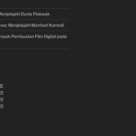
Menjelajahi Dunia Pelawak
awa: Menjelajahi Manfaat Komedi
mpak Pembuatan Film Digital pada
ng
au
au
au