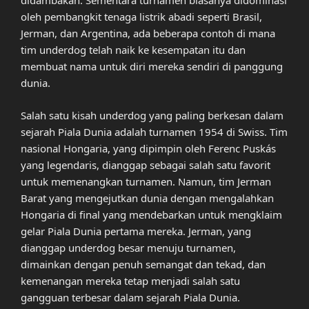
didambakan. Sementara turnamen biasanya didominasi
oleh pembangkit tenaga listrik abadi seperti Brasil,
Jerman, dan Argentina, ada beberapa contoh di mana
tim underdog telah naik ke kesempatan itu dan
membuat nama untuk diri mereka sendiri di panggung
dunia.
Salah satu kisah underdog yang paling berkesan dalam
sejarah Piala Dunia adalah turnamen 1954 di Swiss. Tim
nasional Hongaria, yang dipimpin oleh Ferenc Puskás
yang legendaris, dianggap sebagai salah satu favorit
untuk memenangkan turnamen. Namun, tim Jerman
Barat yang mengejutkan dunia dengan mengalahkan
Hongaria di final yang mendebarkan untuk mengklaim
gelar Piala Dunia pertama mereka. Jerman, yang
dianggap underdog besar menuju turnamen,
dimainkan dengan penuh semangat dan tekad, dan
kemenangan mereka tetap menjadi salah satu
gangguan terbesar dalam sejarah Piala Dunia.