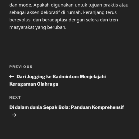
dan mode. Apakah digunakan untuk tujuan praktis atau
sebagai aksen dekoratif di rumah, keranjang terus
berevolusi dan beradaptasi dengan selera dan tren
masyarakat yang berubah.
Post
Previous
PREVIOUS
navigation
Post
Dari Jogging ke Badminton: Menjelajahi
Keragaman Olahraga
Next
NEXT
Post
Di dalam dunia Sepak Bola: Panduan Komprehensif