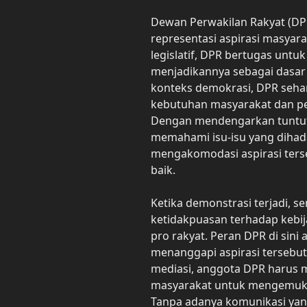
Dewan Perwakilan Rakyat (DPR
representasi aspirasi masyara
legislatif, DPR bertugas unt
menjadikannya sebagai dasar
konteks demokrasi, DPR seha
kebutuhan masyarakat dan p
Dengan mendengarkan tuntut
memahami isu-isu yang dihad
mengakomodasi aspirasi ters
baik.
Ketika demonstrasi terjadi, 
ketidakpuasan terhadap kebi
pro rakyat. Peran DPR di sin
menanggapi aspirasi tersebut 
mediasi, anggota DPR harus
masyarakat untuk mengemuka
Tanpa adanya komunikasi yang