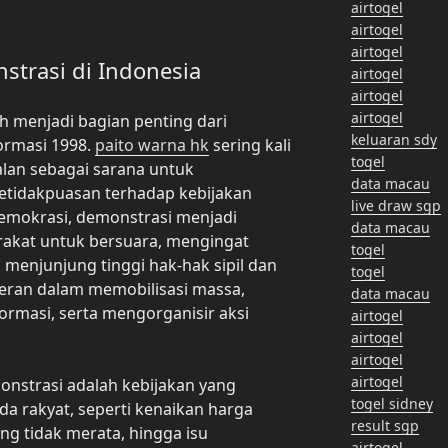
airtogel
airtogel
airtogel
strasi di Indonesia
airtogel
airtogel
airtogel
h menjadi bagian penting dari
keluaran sdy
formasi 1998.
paito warna hk
sering kali
togel
lan sebagai sarana untuk
data macau
etidakpuasan terhadap kebijakan
live draw sgp
emokrasi, demonstrasi menjadi
data macau
arakat untuk bersuara, mengingat
togel
 menjunjung tinggi hak-hak sipil dan
togel
rperan dalam memobilisasi massa,
data macau
rmasi, serta mengorganisir aksi
airtogel
airtogel
airtogel
airtogel
nstrasi adalah kebijakan yang
togel sidney
da rakyat, seperti kenaikan harga
result sgp
ng tidak merata, hingga isu
airtogel