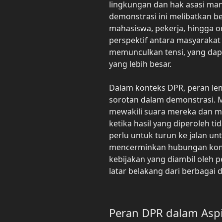
lingkungan dan hak asasi ma
demonstrasi ini melibatkan b
mahasiswa, pekerja, hingga o
perspektif antara masyarakat
memunculkan tensi, yang dap
yang lebih besar.
Dalam konteks DPR, peran lemb
sorotan dalam demonstrasi.
mewakili suara mereka dan m
ketika hasil yang diperoleh t
perlu untuk turun ke jalan un
mencerminkan hubungan kompl
kebijakan yang diambil oleh p
latar belakang dari berbagai 
Peran DPR dalam Aspi