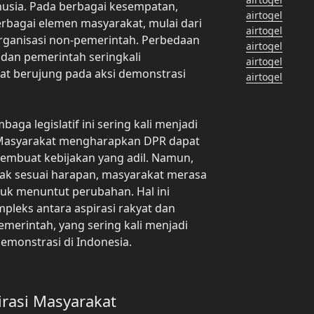
nusia. Pada berbagai kesempatan,
airtogel
erbagai elemen masyarakat, mulai dari
airtogel
rganisasi non-pemerintah. Perbedaan
airtogel
 dan pemerintah seringkali
airtogel
at berujung pada aksi demonstrasi
airtogel
aga legislatif ini sering kali menjadi
 Masyarakat mengharapkan DPR dapat
embuat kebijakan yang adil. Namun,
idak sesuai harapan, masyarakat merasa
tuk menuntut perubahan. Hal ini
eks antara aspirasi rakyat dan
emerintah, yang sering kali menjadi
demonstrasi di Indonesia.
rasi Masyarakat