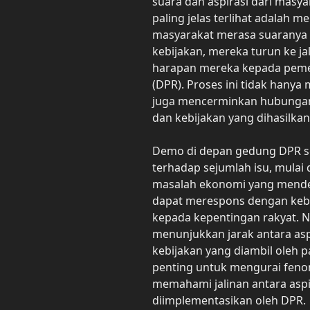
suara dan aspirasi dari masya
paling jelas terlihat adalah m
masyarakat merasa suaranya 
kebijakan, mereka turun ke 
harapan mereka kepada peme
(DPR). Proses ini tidak hany
juga mencerminkan hubungan 
dan kebijakan yang dihasilkan 
Demo di depan gedung DPR ser
terhadap sejumlah isu, mulai d
masalah ekonomi yang mende
dapat merespons dengan kebi
kepada kepentingan rakyat. Na
menunjukkan jarak antara as
kebijakan yang diambil oleh pa
penting untuk mengurai feno
memahami jalinan antara aspi
diimplementasikan oleh DPR.