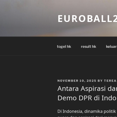
Skip
to
EUROBALL
content
togel hk
result hk
keluar
POSTED
NOVEMBER 10, 2025
BY
TEREA
ON
Antara Aspirasi d
Demo DPR di Indo
Di Indonesia, dinamika politi