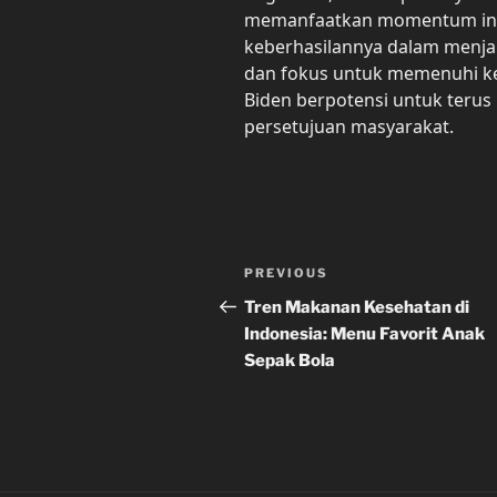
memanfaatkan momentum ini 
keberhasilannya dalam menj
dan fokus untuk memenuhi ke
Biden berpotensi untuk ter
persetujuan masyarakat.
Post
Previous
PREVIOUS
navigation
Post
Tren Makanan Kesehatan di
Indonesia: Menu Favorit Anak
Sepak Bola