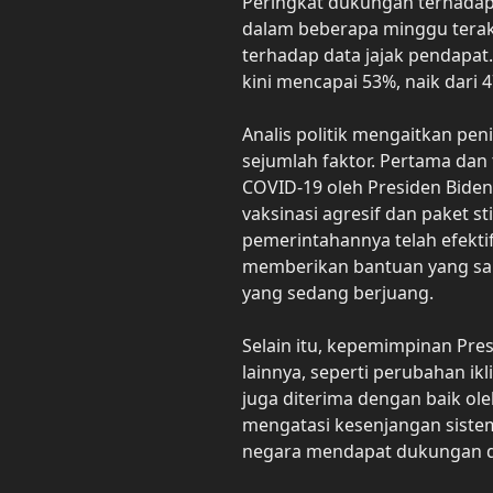
Peringkat dukungan terhadap
dalam beberapa minggu terakhi
terhadap data jajak pendapat
kini mencapai 53%, naik dari 
Analis politik mengaitkan pen
sejumlah faktor. Pertama da
COVID-19 oleh Presiden Bide
vaksinasi agresif dan paket s
pemerintahannya telah efekti
memberikan bantuan yang sa
yang sedang berjuang.
Selain itu, kepemimpinan Pres
lainnya, seperti perubahan ikli
juga diterima dengan baik o
mengatasi kesenjangan sistem
negara mendapat dukungan da