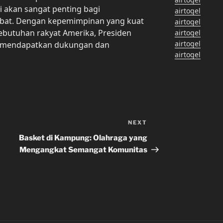
akan sangat penting bagi
airtogel
abat. Dengan kepemimpinan yang kuat
airtogel
butuhan rakyat Amerika, Presiden
airtogel
airtogel
us mendapatkan dukungan dan
airtogel
NEXT
Next
Post
Basket di Kampung: Olahraga yang
Mengangkat Semangat Komunitas