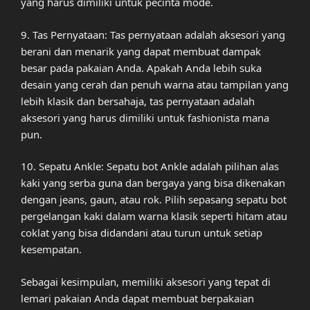
yang harus dimiliki untuk pecinta mode.
9. Tas Pernyataan: Tas pernyataan adalah aksesori yang
berani dan menarik yang dapat membuat dampak
besar pada pakaian Anda. Apakah Anda lebih suka
desain yang cerah dan penuh warna atau tampilan yang
lebih klasik dan bersahaja, tas pernyataan adalah
aksesori yang harus dimiliki untuk fashionista mana
pun.
10. Sepatu Ankle: Sepatu bot Ankle adalah pilihan alas
kaki yang serba guna dan bergaya yang bisa dikenakan
dengan jeans, gaun, atau rok. Pilih sepasang sepatu bot
pergelangan kaki dalam warna klasik seperti hitam atau
coklat yang bisa didandani atau turun untuk setiap
kesempatan.
Sebagai kesimpulan, memiliki aksesori yang tepat di
lemari pakaian Anda dapat membuat berpakaian