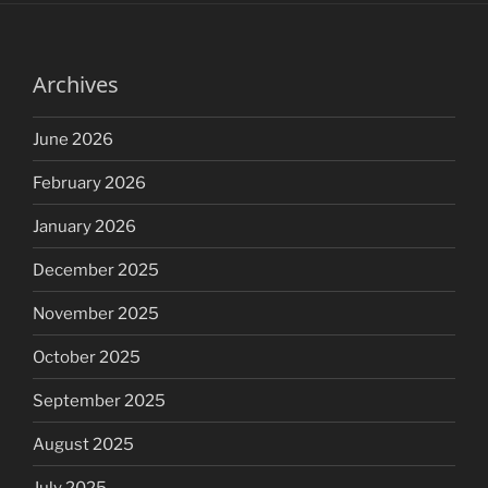
Archives
June 2026
February 2026
January 2026
December 2025
November 2025
October 2025
September 2025
August 2025
July 2025