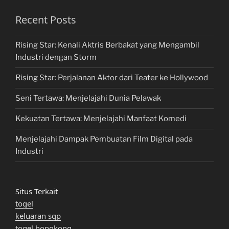
Recent Posts
Rising Star: Kenali Aktris Berbakat yang Mengambil
Industri dengan Storm
Rising Star: Perjalanan Aktor dari Teater ke Hollywood
Seni Tertawa: Menjelajahi Dunia Pelawak
Kekuatan Tertawa: Menjelajahi Manfaat Komedi
Menjelajahi Dampak Pembuatan Film Digital pada
Industri
Situs Terkait
togel
keluaran sgp
togel hongkong