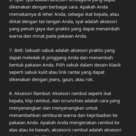
dikenakan dengan berbagai cara. Apakah Anda
memakainya di leher Anda, sebagai ikat kepala, atau
diikat dengan tas tangan Anda, syal adalah aksesori
yang penuh gaya dan praktis yang dapat menambah
warna dan minat pada pakaian Anda.
7. Belt: Sebuah sabuk adalah aksesori praktis yang
dapat meledak di pinggang Anda dan menambah
bentuk pakaian Anda. Pilih sabuk dalam desain klasik
seperti sabuk kulit atau link rantai yang dapat
dikenakan dengan jeans, gaun, atau rok.
8. Aksesori Rambut: Aksesori rambut seperti ikat
kepala, klip rambut, dan scrunchies adalah cara yang
menyenangkan dan menyenangkan untuk
menambahkan semburat warna dan kepribadian ke
pakaian Anda. Apakah Anda mengenakan rambut ke
atas atau ke bawah, aksesoris rambut adalah aksesori